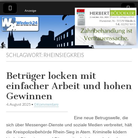
Anzeige
Windeck24
Nachrichten
aus dem
Ländchen
für das
Ländchen
SCHLAGWORT:
RHEINSIEGKREIS
Betrüger locken mit
einfacher Arbeit und hohen
Gewinnen
4. August 2025
•
0 Kommentare
Eine neue Betrugswelle, die
sich über Messenger-Dienste und soziale Medien verbreitet, hält
die Kreispolizeibehörde Rhein-Sieg in Atem. Kriminelle ködern