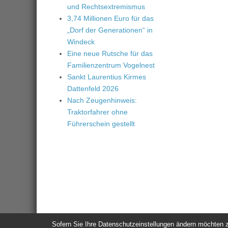
und Rechtsextremismus
3,74 Millionen Euro für das
„Dorf der Generationen“ in
Windeck
Eine neue Rutsche für das
Familienzentrum Vogelnest
Sankt Laurentius Kirmes
Dattenfeld 2026
Nach Zeugenhinweis:
Traktorfahrer ohne
Führerschein gestellt
Sofern Sie Ihre Datenschutzeinstellungen ändern möchten z.B
© 2026
Windeck24
-
Impressum
/
Datenschutzerklärung
/
Nutzun