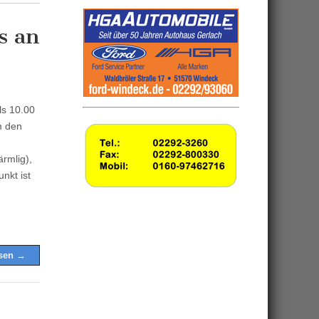
s an
ls 10.00
m den
ärmlig),
nkt ist
esen →