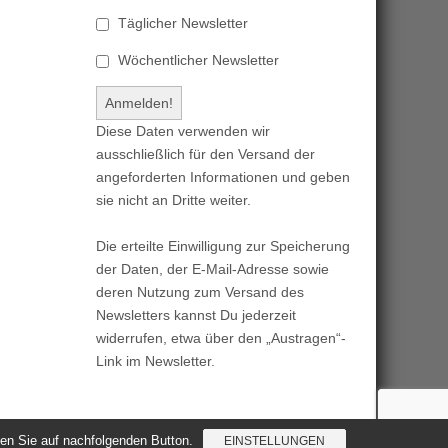
Täglicher Newsletter
Wöchentlicher Newsletter
Diese Daten verwenden wir
ausschließlich für den Versand der
angeforderten Informationen und geben
sie nicht an Dritte weiter.
Die erteilte Einwilligung zur Speicherung
der Daten, der E-Mail-Adresse sowie
deren Nutzung zum Versand des
Newsletters kannst Du jederzeit
widerrufen, etwa über den „Austragen“-
Link im Newsletter.
cken Sie auf nachfolgenden Button.
EINSTELLUNGEN
Magazine Basic
created by
c.bavota
.