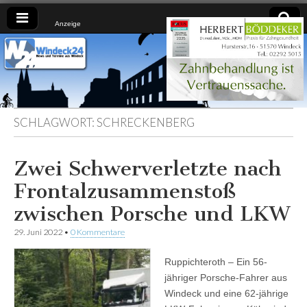
Anzeige
Windeck24
Nachrichten
aus dem
Ländchen
für das
Ländchen
SCHLAGWORT:
SCHRECKENBERG
Zwei Schwerverletzte nach
Frontalzusammenstoß
zwischen Porsche und LKW
29. Juni 2022
•
0 Kommentare
Ruppichteroth – Ein 56-
jähriger Porsche-Fahrer aus
Windeck und eine 62-jährige