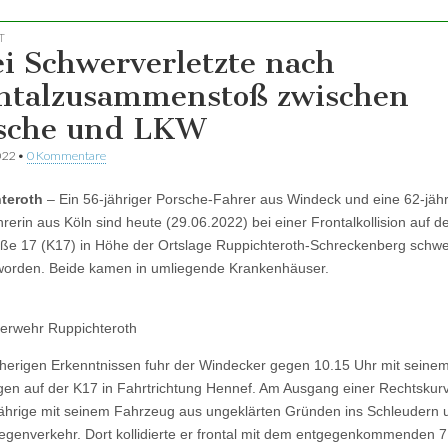
T
i Schwerverletzte nach
ntalzusammenstoß zwischen
sche und LKW
022
•
0 Kommentare
teroth
– Ein 56-jähriger Porsche-Fahrer aus Windeck und eine 62-jäh
erin aus Köln sind heute (29.06.2022) bei einer Frontalkollision auf d
aße 17 (K17) in Höhe der Ortslage Ruppichteroth-Schreckenberg schw
 worden. Beide kamen in umliegende Krankenhäuser.
uerwehr Ruppichteroth
herigen Erkenntnissen fuhr der Windecker gegen 10.15 Uhr mit seine
en auf der K17 in Fahrtrichtung Hennef. Am Ausgang einer Rechtskurv
ährige mit seinem Fahrzeug aus ungeklärten Gründen ins Schleudern 
egenverkehr. Dort kollidierte er frontal mit dem entgegenkommenden 7