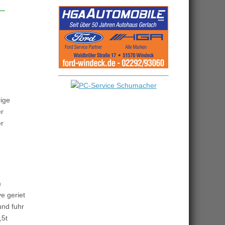
rige
er
er
m
e geriet
und fuhr
,5t