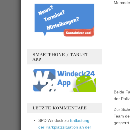
Mercede
SMARTPHONE / TABLET
APP
Beide Fa
der Poliz
LETZTE KOMMENTARE
Zur Sich
Team der
SPD Windeck
zu
Entlastung
gesperrt
der Parkplatzsituation an der