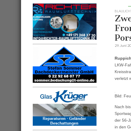
BLAULICH
Zwe
Fro
Por
29. Juni 2
Ruppich
LKW-Fahr
Kreisstr
verletzt
Bild: Fe
Nach bis
Sportwag
der 56-J
in den G