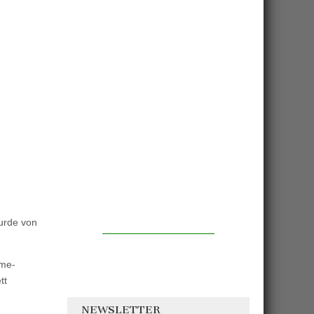
urde von
hme-
tt
NEWSLETTER