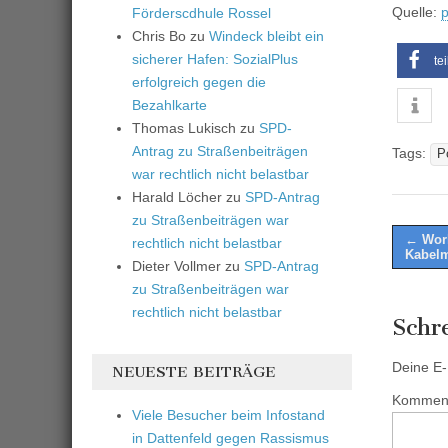
Quelle:
p
Förderscdhule Rossel
Chris Bo
zu
Windeck bleibt ein
sicherer Hafen: SozialPlus
te
erfolgreich gegen die
Bezahlkarte
Thomas Lukisch
zu
SPD-
Antrag zu Straßenbeiträgen
Tags:
P
war rechtlich nicht belastbar
Harald Löcher
zu
SPD-Antrag
zu Straßenbeiträgen war
Post
← Worl
rechtlich nicht belastbar
Kabelm
naviga
Dieter Vollmer
zu
SPD-Antrag
zu Straßenbeiträgen war
rechtlich nicht belastbar
Schr
Deine E-M
NEUESTE BEITRÄGE
Kommen
Viele Besucher beim Infostand
in Dattenfeld gegen Rassismus