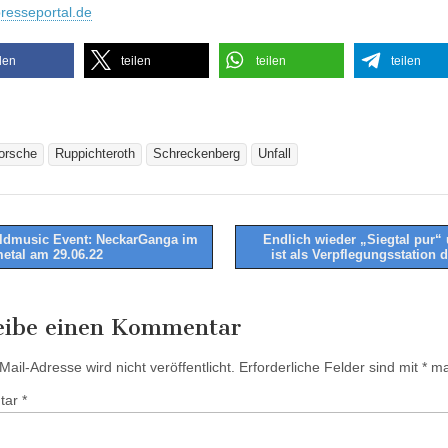
resseportal.de
ilen
teilen
teilen
teilen
orsche
Ruppichteroth
Schreckenberg
Unfall
dmusic Event: NeckarGanga im
Endlich wieder „Siegtal pur“
etal am 29.06.22
ist als Verpflegungsstation 
tion
eibe einen Kommentar
ail-Adresse wird nicht veröffentlicht.
Erforderliche Felder sind mit
*
mar
tar
*