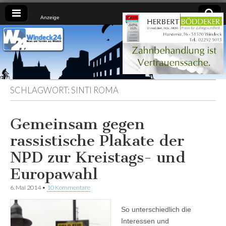
Anzeige
Windeck24
Nachrichten
aus dem
Ländchen
für das
Ländchen
SCHLAGWORT:
SINTI ROMA
Gemeinsam gegen
rassistische Plakate der
NPD zur Kreistags- und
Europawahl
6. Mai 2014
•
10 Kommentare
So unterschiedlich die
Interessen und