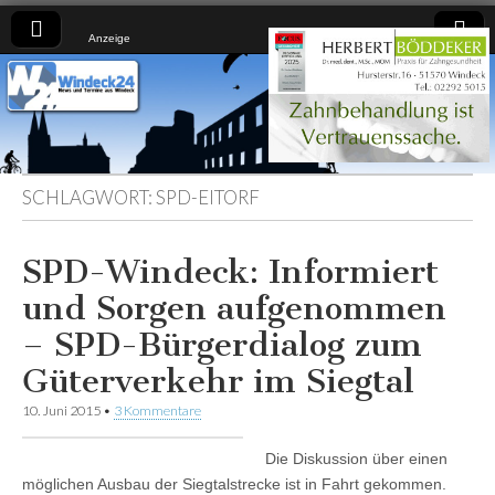
Anzeige
Windeck24
Nachrichten
aus dem
Ländchen
für das
Ländchen
SCHLAGWORT:
SPD-EITORF
SPD-Windeck: Informiert
und Sorgen aufgenommen
– SPD-Bürgerdialog zum
Güterverkehr im Siegtal
10. Juni 2015
•
3 Kommentare
Die Diskussion über einen
möglichen Ausbau der Siegtalstrecke ist in Fahrt gekommen.