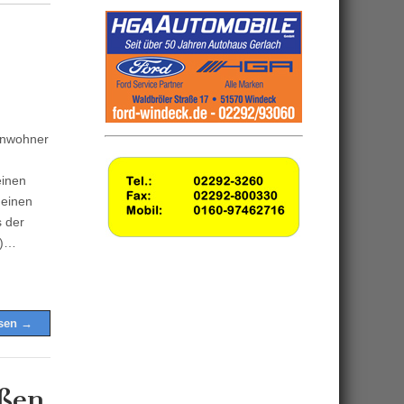
Anwohner
einen
 einen
s der
3)…
esen →
aßen