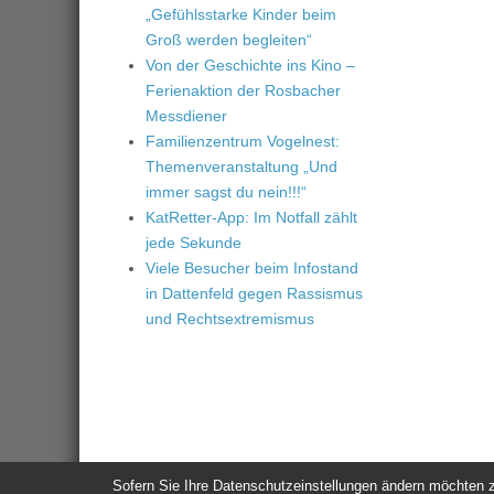
„Gefühlsstarke Kinder beim
Groß werden begleiten“
Von der Geschichte ins Kino –
Ferienaktion der Rosbacher
Messdiener
Familienzentrum Vogelnest:
Themenveranstaltung „Und
immer sagst du nein!!!“
KatRetter-App: Im Notfall zählt
jede Sekunde
Viele Besucher beim Infostand
in Dattenfeld gegen Rassismus
und Rechtsextremismus
Sofern Sie Ihre Datenschutzeinstellungen ändern möchten z.B
© 2026
Windeck24
-
Impressum
/
Datenschutzerklärung
/
Nutzun