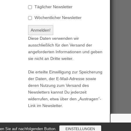
Täglicher Newsletter
Wöchentlicher Newsletter
Diese Daten verwenden wir
ausschließlich für den Versand der
angeforderten Informationen und geben
sie nicht an Dritte weiter.
Die erteilte Einwilligung zur Speicherung
der Daten, der E-Mail-Adresse sowie
deren Nutzung zum Versand des
Newsletters kannst Du jederzeit
widerrufen, etwa über den „Austragen“-
Link im Newsletter.
cken Sie auf nachfolgenden Button.
EINSTELLUNGEN
Magazine Basic
created by
c.bavota
.