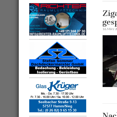
Zig
ges
16. März 
Nac