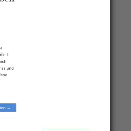
er
die L
eich
riss und
iese
esen →