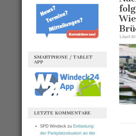
fol
Wie
Brü
1. April 2
SMARTPHONE / TABLET
APP
LETZTE KOMMENTARE
SPD Windeck
zu
Entlastung
der Parkplatzsituation an der