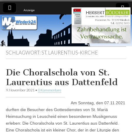
Anzeige
Windeck24
Nachrichten
aus dem
Ländchen
für das
Ländchen
SCHLAGWORT:
ST. LAURENTIUS-KIRCHE
Die Choralschola von St.
Laurentius aus Dattenfeld
9. November 2021
•
0 Kommentare
Am Sonntag, den 07.11.2021
durften die Besucher des Gottesdienstes von St. Mariä
Heimsuchung in Leuscheid einen besonderen Musikgenuss
erleben: Die Choralschola von St. Laurentius aus Dattenfeld.
Eine Choralschola ist ein kleiner Chor, der in der Liturgie den