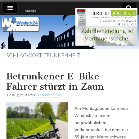
Anzeige
Windeck24
Nachrichten
aus dem
Ländchen
für das
Ländchen
SCHLAGWORT:
TRUNKENHEIT
Betrunkener E-Bike-
Fahrer stürzt in Zaun
12. August 2025
•
0 Kommentare
Am Montagabend kam es in
Windeck zu einem
ungewöhnlichen
Verkehrsunfall, bei dem ein
59-jähriger Mann schwere