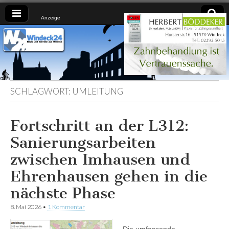
Anzeige
Windeck24
Nachrichten
aus dem
Ländchen
für das
Ländchen
SCHLAGWORT:
UMLEITUNG
Fortschritt an der L312:
Sanierungsarbeiten
zwischen Imhausen und
Ehrenhausen gehen in die
nächste Phase
8. Mai 2026
•
1 Kommentar
Die umfassende