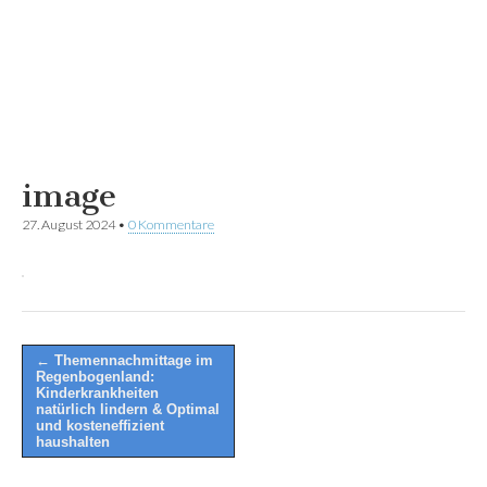
image
27. August 2024
•
0 Kommentare
Post
← Themennachmittage im
Regenbogenland:
navigation
Kinderkrankheiten
natürlich lindern & Optimal
und kosteneffizient
haushalten