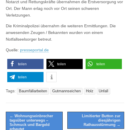
Notarzt und Rettungskräfte übernahmen die Erstversorgung vor
Ort. Der Mann erlag noch vor Ort seinen schweren
Verletzungen.
Die Kriminalpolizei übernahm die weiteren Ermittlungen. Die
anwesenden Zeugen / Bekannten wurden von einem
Notfallseelsorger betreut.
Quelle:
presseportal.de
teilen
teilen
teilen
teilen
Tags:
Baumfällarbeiten
Gutmannseichen
Holz
Unfall
Post
← Wohnungseinbrecher
Limitierter Button zur
tagsüber unterwegs –
diesjährigen
navigation
Schmuck und Bargeld
Rathausstürmung →
erbeutet