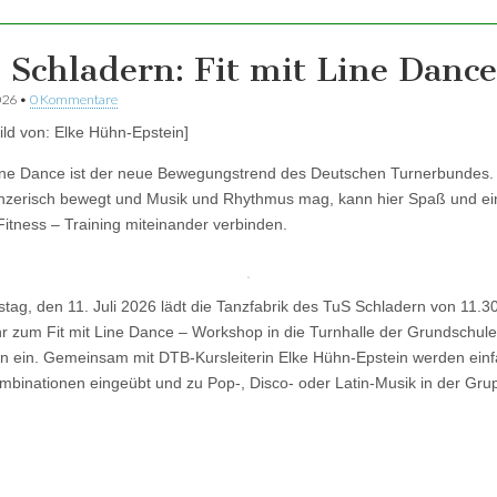
 Schladern: Fit mit Line Dance
026
•
0 Kommentare
Bild von: Elke Hühn-Epstein]
Line Dance ist der neue Bewegungstrend des Deutschen Turnerbundes.
nzerisch bewegt und Musik und Rhythmus mag, kann hier Spaß und ei
 Fitness – Training miteinander verbinden.
ag, den 11. Juli 2026 lädt die Tanzfabrik des TuS Schladern von 11.30
r zum Fit mit Line Dance – Workshop in die Turnhalle der Grundschule
n ein. Gemeinsam mit DTB-Kursleiterin Elke Hühn-Epstein werden ein
ombinationen eingeübt und zu Pop-, Disco- oder Latin-Musik in der Gru