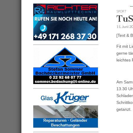
SPORT
TuS
11. Juni 2
[Text & 
Fit mit 
gerne tä
leichtes
Am Samst
13.30 Uh
Schlader
Schrittk
getanzt.