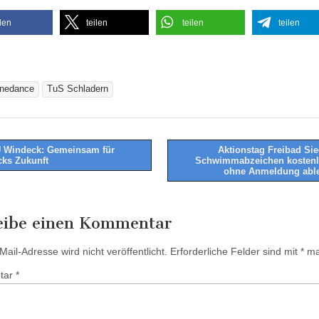
ilen
teilen
teilen
teilen
inedance
TuS Schladern
 Windeck: Gemeinsam für
Aktionstag Freibad Sie
ks Zukunft
Schwimmabzeichen kostenl
tion
ohne Anmeldung abl
eibe einen Kommentar
ail-Adresse wird nicht veröffentlicht.
Erforderliche Felder sind mit
*
mar
tar
*