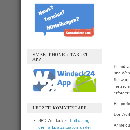
SMARTPHONE / TABLET
APP
Fit mit 
und West
Schwerpu
Tanzschri
erforderl
Ein perf
LETZTE KOMMENTARE
Der Work
SPD Windeck
zu
Entlastung
Anmeldun
der Parkplatzsituation an der