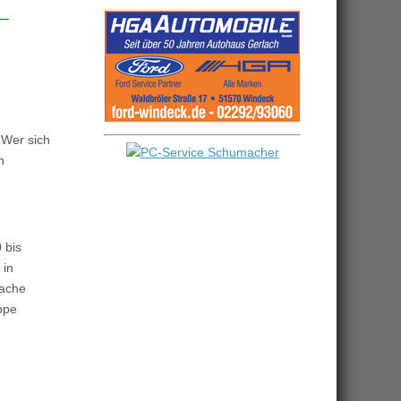
 Wer sich
n
 bis
 in
fache
ppe