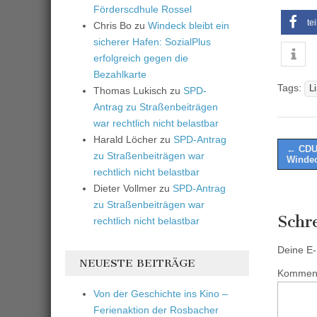
Förderscdhule Rossel
te
Chris Bo
zu
Windeck bleibt ein
sicherer Hafen: SozialPlus
erfolgreich gegen die
Bezahlkarte
Tags:
L
Thomas Lukisch
zu
SPD-
Antrag zu Straßenbeiträgen
war rechtlich nicht belastbar
Harald Löcher
zu
SPD-Antrag
Post
← CDU
zu Straßenbeiträgen war
Windec
naviga
rechtlich nicht belastbar
Dieter Vollmer
zu
SPD-Antrag
zu Straßenbeiträgen war
Schr
rechtlich nicht belastbar
Deine E-M
NEUESTE BEITRÄGE
Kommen
Von der Geschichte ins Kino –
Ferienaktion der Rosbacher