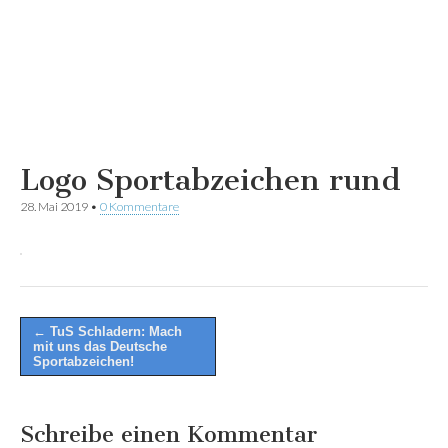
Logo Sportabzeichen rund
28. Mai 2019
•
0 Kommentare
Post
← TuS Schladern: Mach
mit uns das Deutsche
navigation
Sportabzeichen!
Schreibe einen Kommentar