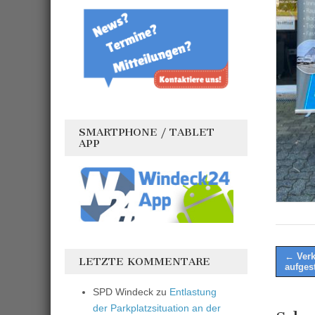
SMARTPHONE / TABLET
APP
Post
← Verk
LETZTE KOMMENTARE
aufgest
naviga
SPD Windeck
zu
Entlastung
der Parkplatzsituation an der