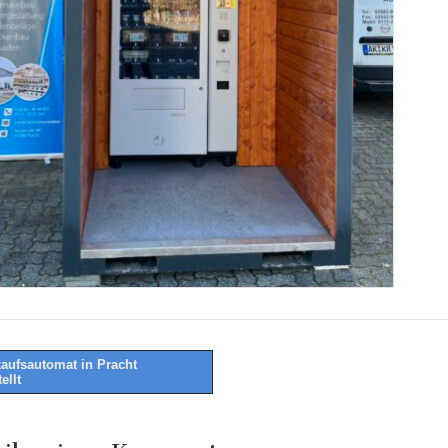
aufsautomat in Pracht
ellt
tion