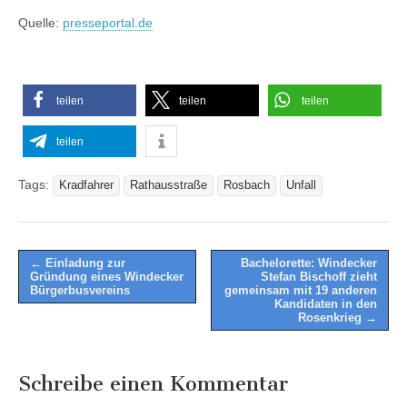
Quelle:
presseportal.de
teilen
teilen
teilen
teilen
Tags:
Kradfahrer
Rathausstraße
Rosbach
Unfall
Post
← Einladung zur
Bachelorette: Windecker
Gründung eines Windecker
Stefan Bischoff zieht
navigation
Bürgerbusvereins
gemeinsam mit 19 anderen
Kandidaten in den
Rosenkrieg →
Schreibe einen Kommentar