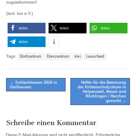
zugutekommen!
(text: kivi e.V.)
teilen
teilen
teilen
teilen
Tags:
Dorfzentrum
Dorvzentrum
kivi
Leuscheid
Post
← Schlachtessen 2018 in
Helfer für die Betreuung
Geilhausen
der Krötenschutzzäune in
navigation
Helpenstell, Mauel und
Röcklingen / Herchen
gesucht →
Schreibe einen Kommentar
Deine E-Mail-Adresse wird nicht veröffentlicht.
Erforderliche