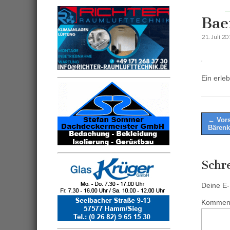
Bae
21. Juli 2
Ein erle
Post
← Vors
Bärenk
naviga
Schr
Deine E-M
Kommen