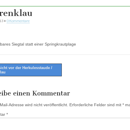
renklau
013
•
0 Kommentare
bbares Siegtal statt einer Springkrautplage
icht vor der Herkulesstaude /
lau
tion
eibe einen Kommentar
ail-Adresse wird nicht veröffentlicht.
Erforderliche Felder sind mit
*
mar
tar
*