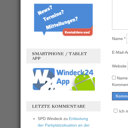
Name
*
E-Mail-
SMARTPHONE / TABLET
APP
Website
Name,
Komment
LETZTE KOMMENTARE
Ich 
SPD Windeck
zu
Entlastung
der Parkplatzsituation an der