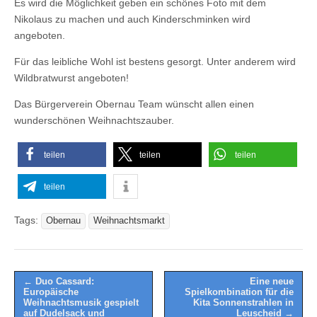
Es wird die Möglichkeit geben ein schönes Foto mit dem
Nikolaus zu machen und auch Kinderschminken wird
angeboten.
Für das leibliche Wohl ist bestens gesorgt. Unter anderem wird
Wildbratwurst angeboten!
Das Bürgerverein Obernau Team wünscht allen einen
wunderschönen Weihnachtszauber.
teilen
teilen
teilen
teilen
Tags:
Obernau
Weihnachtsmarkt
Post
← Duo Cassard:
Eine neue
Europäische
Spielkombination für die
navigation
Weihnachtsmusik gespielt
Kita Sonnenstrahlen in
auf Dudelsack und
Leuscheid →