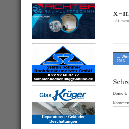
x-m
17. Novem
Post
← Wind
2016
naviga
Schr
Deine E-M
Kommen