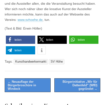
und die Aussteller allen, die die Veranstaltung besucht haben.
Wer sich noch näher über die kreative Kunst der Aussteller
informieren möchte, kann das auch auf der Webseite des
Vereins:
www.svhoehe.de
, tun.
(Text & Bild: Erwin Höller)
teilen
teilen
teilen
teilen
Tags:
Kunsthandwerkermarkt
SV Höhe
Post
← Neuauflage der
Bürgerinitiative „Wir für
Bürgerbroschüre in
Dattenfeld“ (WfD)
navigation
Windeck
gegründet →