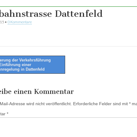
bahnstrasse Dattenfeld
015
•
0 Kommentare
rung der Verkehrsführung
Einführung einer
tion
nregelung in Dattenfeld
eibe einen Kommentar
ail-Adresse wird nicht veröffentlicht.
Erforderliche Felder sind mit
*
mar
tar
*