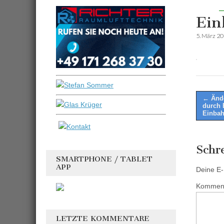
Ein
5. März 2
Post
← Ände
durch 
naviga
Einbah
Schr
SMARTPHONE / TABLET
APP
Deine E-M
Kommen
LETZTE KOMMENTARE