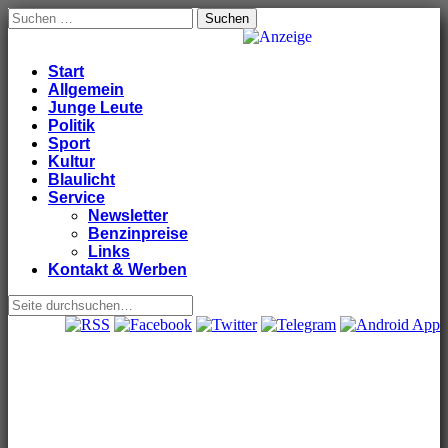
Suchen
nach:
Windeck24
Nachrichten aus dem Ländchen für das Ländchen
Anzeige
Main
Skip
Start
to
Allgemein
menu
content
Junge Leute
Politik
Sport
Kultur
Blaulicht
Service
Newsletter
Benzinpreise
Links
Kontakt & Werben
Sub
menu