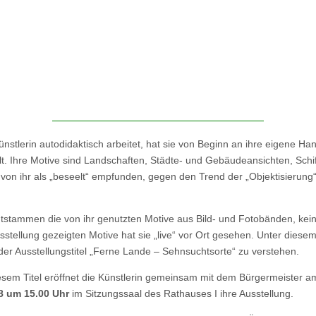
ünstlerin autodidaktisch arbeitet, hat sie von Beginn an ihre eigene Han
lt. Ihre Motive sind Landschaften, Städte- und Gebäudeansichten, Schiff
 von ihr als „beseelt“ empfunden, gegen den Trend der „Objektisierung
tstammen die von ihr genutzten Motive aus Bild- und Fotobänden, kein
usstellung gezeigten Motive hat sie „live“ vor Ort gesehen. Unter diese
 der Ausstellungstitel „Ferne Lande – Sehnsuchtsorte“ zu verstehen.
esem Titel eröffnet die Künstlerin gemeinsam mit dem Bürgermeister 
8 um 15.00 Uhr
im Sitzungssaal des Rathauses I ihre Ausstellung.