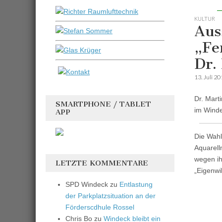
KULTUR
Aus
„Fe
Dr.
13. Juli 2
Dr. Mart
SMARTPHONE / TABLET
im Winde
APP
Die Wahlw
Aquarell
wegen ih
LETZTE KOMMENTARE
„Eigenwil
SPD Windeck
zu
Entlastung
der Parkplatzsituation an der
Förderscdhule Rossel
Chris Bo
zu
Windeck bleibt ein