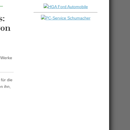
s:
von
e Werke
für die
n ihn,