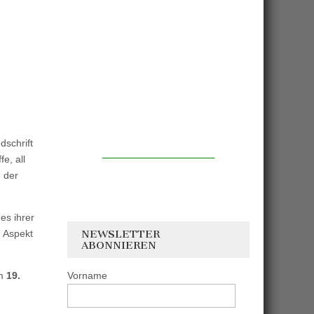
dschrift
e, all
“ der
es ihrer
m Aspekt
NEWSLETTER
ABONNIEREN
am
19.
Vorname