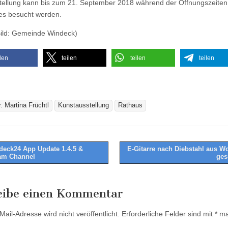
tellung kann bis zum 21. September 2018 während der Öffnungszeiten
es besucht werden.
Bild: Gemeinde Windeck)
ilen
teilen
teilen
teilen
r. Martina Früchtl
Kunstausstellung
Rathaus
eck24 App Update 1.4.5 &
E-Gitarre nach Diebstahl aus 
am Channel
ges
tion
eibe einen Kommentar
ail-Adresse wird nicht veröffentlicht.
Erforderliche Felder sind mit
*
mar