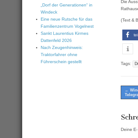
Die Auss
„Dorf der Generationen“ in
Rathaus
Windeck
Eine neue Rutsche für das
(Text & 
Familienzentrum Vogelnest
Sankt Laurentius Kirmes
te
Dattenfeld 2026
Nach Zeugenhinweis:
Traktorfahrer ohne
Führerschein gestellt
Tags:
D
Post
← Wind
Telegr
naviga
Schr
Deine E-M