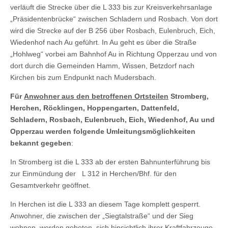
verläuft die Strecke über die L 333 bis zur Kreisverkehrsanlage
„Präsidentenbrücke“ zwischen Schladern und Rosbach. Von dort
wird die Strecke auf der B 256 über Rosbach, Eulenbruch, Eich,
Wiedenhof nach Au geführt. In Au geht es über die Straße
„Hohlweg“ vorbei am Bahnhof Au in Richtung Opperzau und von
dort durch die Gemeinden Hamm, Wissen, Betzdorf nach
Kirchen bis zum Endpunkt nach Mudersbach.
Für
Anwohner aus den betroffenen Ortsteilen
Stromberg,
Herchen, Röcklingen, Hoppengarten, Dattenfeld,
Schladern, Rosbach, Eulenbruch, Eich, Wiedenhof, Au und
Opperzau werden folgende Umleitungsmöglichkeiten
bekannt gegeben
:
In Stromberg ist die L 333 ab der ersten Bahnunterführung bis
zur Einmündung der L 312 in Herchen/Bhf. für den
Gesamtverkehr geöffnet.
In Herchen ist die L 333 an diesem Tage komplett gesperrt.
Anwohner, die zwischen der „Siegtalstraße“ und der Sieg
wohnen, werden gebeten, sich hinsichtlich ihrer Kraftfahrzeuge