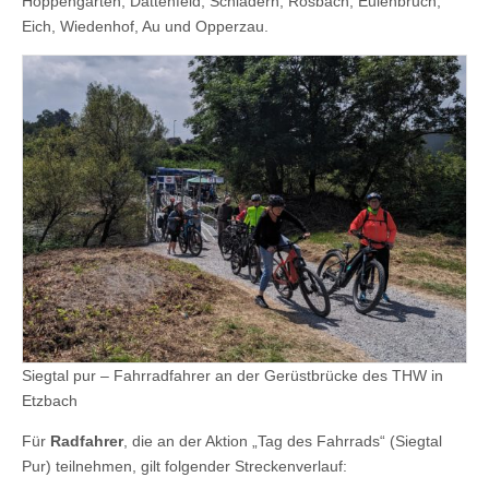
Hoppengarten, Dattenfeld, Schladern, Rosbach, Eulenbruch,
Eich, Wiedenhof, Au und Opperzau.
Siegtal pur – Fahrradfahrer an der Gerüstbrücke des THW in
Etzbach
Für
Radfahrer
, die an der Aktion „Tag des Fahrrads“ (Siegtal
Pur) teilnehmen, gilt folgender Streckenverlauf: