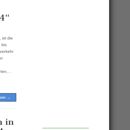
24“
ist die
 bis
verkehr
er
rten,…
esen →
n in