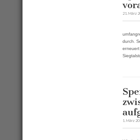
vor
21. März 
umfangre
durch. S
erneuert
Siegtals
Spe
zwi
auf
1. März 2