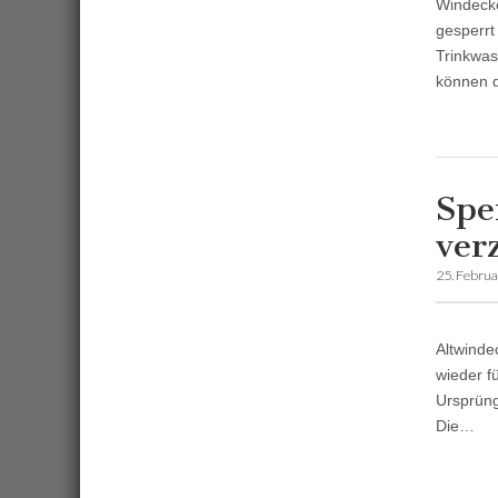
Windecke
gesperrt
Trinkwas
können d
Spe
ver
25. Febru
Altwinde
wieder f
Ursprüng
Die…