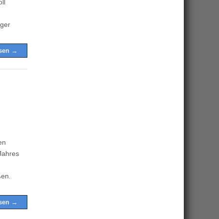
ll
eger
esen →
en
 Jahres
ßen.
esen →