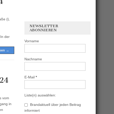
4
aße (L
NEWSLETTER
ABONNIEREN
In der
Vorname
esen →
Nachname
E-Mail
*
024
Liste(n) auswählen:
ss vom
gang in
Brandaktuell über jeden Beitrag
en
informiert