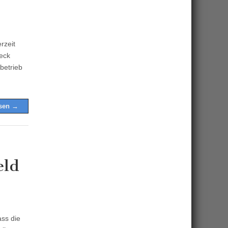
rzeit
eck
betrieb
esen →
eld
ss die