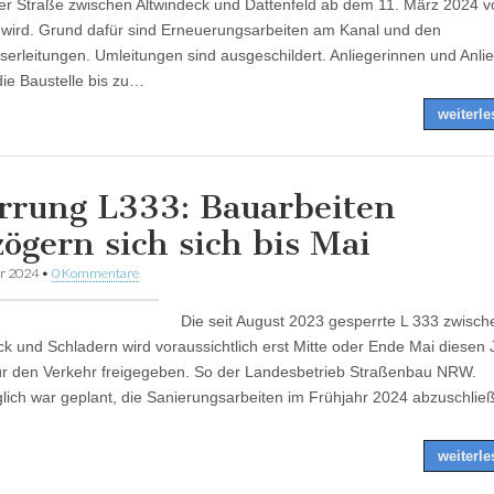
r Straße zwischen Altwindeck und Dattenfeld ab dem 11. März 2024 vo
 wird. Grund dafür sind Erneuerungsarbeiten am Kanal und den
serleitungen. Umleitungen sind ausgeschildert. Anliegerinnen und Anli
ie Baustelle bis zu…
weiterl
rrung L333: Bauarbeiten
zögern sich sich bis Mai
ar 2024
•
0 Kommentare
Die seit August 2023 gesperrte L 333 zwisch
ck und Schladern wird voraussichtlich erst Mitte oder Ende Mai diesen
ür den Verkehr freigegeben. So der Landesbetrieb Straßenbau NRW.
lich war geplant, die Sanierungsarbeiten im Frühjahr 2024 abzuschlie
weiterl