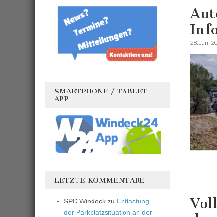
Aut
Inf
28. Juni 2
SMARTPHONE / TABLET
APP
LETZTE KOMMENTARE
Vol
SPD Windeck
zu
Entlastung
der Parkplatzsituation an der