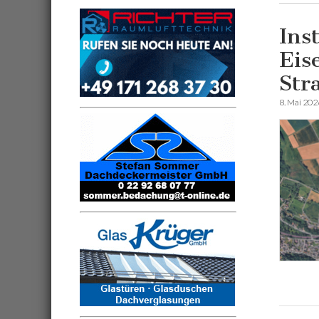
Ins
Eis
Str
8. Mai 202