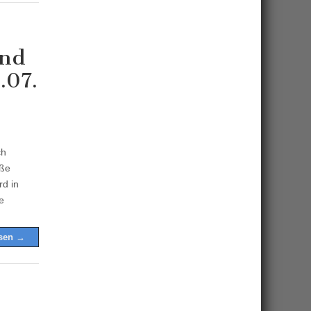
und
.07.
ch
aße
rd in
e
esen →