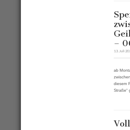
Spe
zwi
Gei
– 0
13. Juli 2
ab Mont
zwischen
diesem R
Straße“ 
Vol