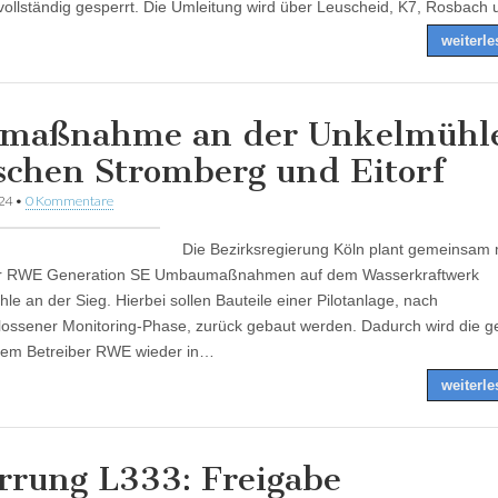
vollständig gesperrt. Die Umleitung wird über Leuscheid, K7, Rosbach
weiterl
maßnahme an der Unkelmühl
schen Stromberg und Eitorf
024
•
0 Kommentare
Die Bezirksregierung Köln plant gemeinsam
er RWE Generation SE Umbaumaßnahmen auf dem Wasserkraftwerk
le an der Sieg. Hierbei sollen Bauteile einer Pilotanlage, nach
ossener Monitoring-Phase, zurück gebaut werden. Dadurch wird die 
dem Betreiber RWE wieder in…
weiterl
rrung L333: Freigabe