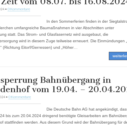
 Zeit vom 08.07. bis 16.08.202
024
•
0 Kommentare
In den Sommerferien finden in der Siegtalstr
Herchen umfangreiche Baumaßnahmen in vier Abschnitten unter
rung statt. Das Strom- und Glasfasernetz wird ausgebaut, die
rsorgung wird in diesem Zuge teilweise erneuert. Die Einmündungen „
 (Richtung Eitorf/Gerressen) und „Höher…
weiterl
lsperrung Bahnübergang in
denhof vom 19.04. – 20.04.2
2024
•
0 Kommentare
Die Deutsche Bahn AG hat angekündigt, da
24 bis zum 20.04.2024 dringend benötigte Gleisarbeiten am Bahnüber
f stattfinden werden. Aus diesem Grund wird der Bahnübergang für d