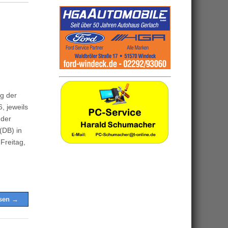
g der
, jeweils
 der
(DB) in
Freitag,
esen →