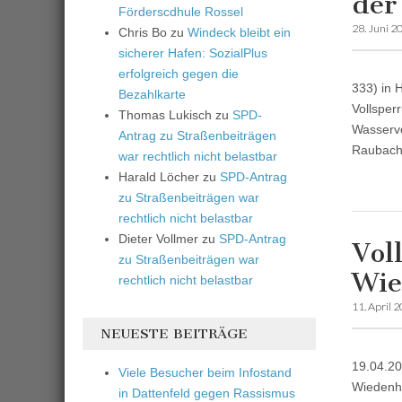
der
Förderscdhule Rossel
28. Juni 2
Chris Bo
zu
Windeck bleibt ein
sicherer Hafen: SozialPlus
erfolgreich gegen die
333) in 
Bezahlkarte
Vollsper
Thomas Lukisch
zu
SPD-
Wasserve
Antrag zu Straßenbeiträgen
Raubach“
war rechtlich nicht belastbar
Harald Löcher
zu
SPD-Antrag
zu Straßenbeiträgen war
rechtlich nicht belastbar
Dieter Vollmer
zu
SPD-Antrag
Vol
zu Straßenbeiträgen war
Wie
rechtlich nicht belastbar
11. April 
NEUESTE BEITRÄGE
19.04.20
Viele Besucher beim Infostand
Wiedenho
in Dattenfeld gegen Rassismus