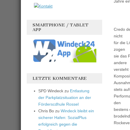
Jahre ein
SMARTPHONE / TABLET
APP
Credo de
nicht
für die 
zogen
sie das 
andere
versteht
Komposit
LETZTE KOMMENTARE
Ausnahm
stets au
SPD Windeck
zu
Entlastung
Perform
der Parkplatzsituation an der
den
Förderscdhule Rossel
bestens 
Chris Bo
zu
Windeck bleibt ein
brodeln
sicherer Hafen: SozialPlus
Rockeven
erfolgreich gegen die