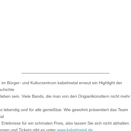
d im Bürger- und Kulturzentrum kabelmetal erneut ein Highlight der
chichte
erleben sein. Viele Bands, die man von den Origianlkünstlern nicht mehr
so lebendig und für alle genießbar. Wie gewohnt präsentiert das Team
al
 Erlebnisse für ein schmalen Preis, also lassen Sie sich nicht abhalten.
ionen und Tickets gibt es unter
www.kabelmetal.de
.