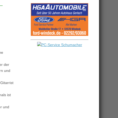
ne
er der
rn und
itarrist
als ist
er und