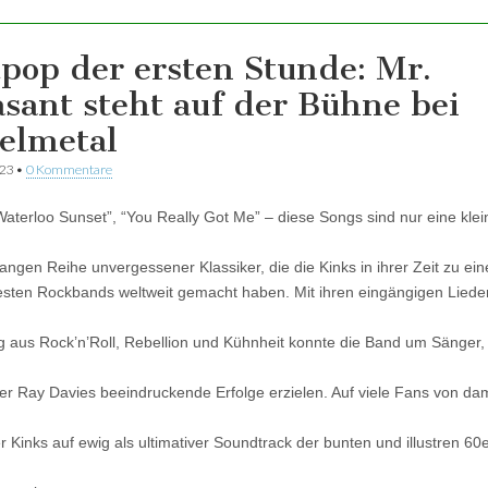
tpop der ersten Stunde: Mr.
asant steht auf der Bühne bei
elmetal
023
•
0 Kommentare
“Waterloo Sunset”, “You Really Got Me” – diese Songs sind nur eine klei
langen Reihe unvergessener Klassiker, die die Kinks in ihrer Zeit zu ein
sten Rockbands weltweit gemacht haben. Mit ihren eingängigen Liede
 aus Rock’n’Roll, Rebellion und Kühnheit konnte die Band um Sänger, G
er Ray Davies beeindruckende Erfolge erzielen. Auf viele Fans von dam
r Kinks auf ewig als ultimativer Soundtrack der bunten und illustren 60