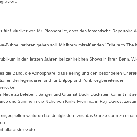
graviert.
r fünf Musiker von Mr. Pleasant ist, dass das fantastische Repertoire d
Live-Bühne verloren gehen soll. Mit ihrem mitreißenden “Tribute to The 
Publikum in den letzten Jahren bei zahlreichen Shows in ihren Bann. Wi
 es die Band, die Atmosphäre, das Feeling und den besonderen Charak
ionen der legendären und für Britpop und Punk wegbereitenden
erocker
fs Neue zu beleben. Sänger und Gitarrist Ducki Duckstein kommt mit se
ance und Stimme in die Nähe von Kinks-Frontmann Ray Davies. Zusa
eingespielten weiteren Bandmitgliedern wird das Ganze dann zu einem
den
t allererster Güte.