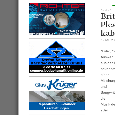
KULTUR
Bri
Ple
kab
17. Mai 2
“Lola”, 
Auswahl
aus der 
bekannte
einer
Mischung
und
Songwrit
die
Musik de
70er