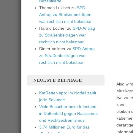
Bezahlkarte
Thomas Lukisch
zu
SPD-
Antrag zu Straßenbeiträgen
war rechtlich nicht belastbar
Harald Löcher
zu
SPD-Antrag
zu Straßenbeiträgen war
rechtlich nicht belastbar
Dieter Vollmer
zu
SPD-Antrag
zu Straßenbeiträgen war
rechtlich nicht belastbar
NEUESTE BEITRÄGE
Also wir
Musikges
KatRetter-App: Im Notfall zählt
live zu 
jede Sekunde
kann,
Viele Besucher beim Infostand
bleiben 
in Dattenfeld gegen Rassismus
kabelmet
und Rechtsextremismus
derartige
3,74 Millionen Euro für das
Informat