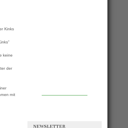
er Kinks
Kinks”
e keine
ter der
iner
mmen mit
NEWSLETTER