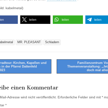
ild: kabelmetal)
ilen
teilen
teilen
teilen
abelmetal
MR. PLEASANT
Schladern
radtour: Kirchen, Kapellen und
Familienzentrum Vo
in der Pfarrei Dattenfeld
Themenveranstaltung: „Jetz
tion
2023
doch mal alle
eibe einen Kommentar
ail-Adresse wird nicht veröffentlicht.
Erforderliche Felder sind mit
*
mar
tar
*