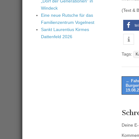
„Dorf der Generationen“ in
Windeck
(Text & B
Eine neue Rutsche für das
Familienzentrum Vogelnest
te
Sankt Laurentius Kirmes
Dattenfeld 2026
Tags:
K
Post
← Fahr
Burgen 
naviga
19.08.
Schr
Deine E-M
Kommen