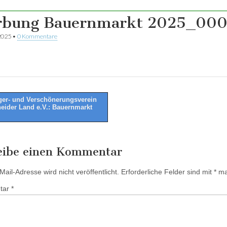
bung Bauernmarkt 2025_00
2025
•
0 Kommentare
er- und Verschönerungsverein
eider Land e.V.: Bauernmarkt
tion
eibe einen Kommentar
ail-Adresse wird nicht veröffentlicht.
Erforderliche Felder sind mit
*
mar
tar
*