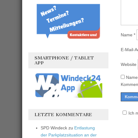
Name
*
E-Mail-
SMARTPHONE / TABLET
APP
Website
Name,
Komment
Ich 
LETZTE KOMMENTARE
SPD Windeck
zu
Entlastung
der Parkplatzsituation an der