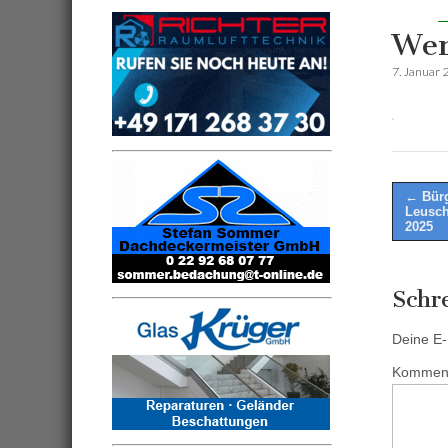
Wer
7. Januar 
Post
← Bürg
Leusch
naviga
2025
Schr
Deine E-M
Kommen