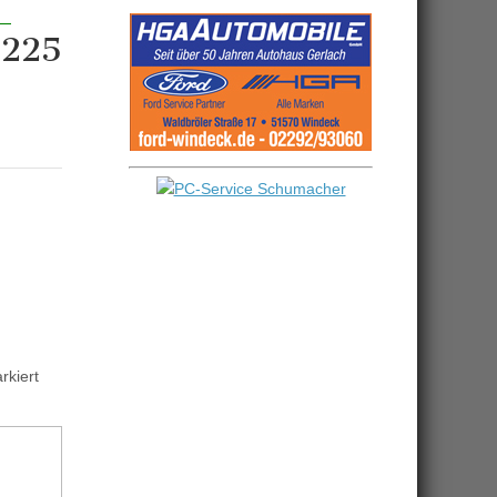
0225
kiert