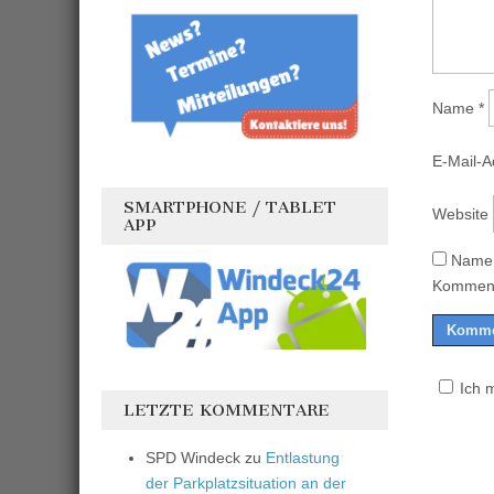
Name
*
E-Mail-
SMARTPHONE / TABLET
Website
APP
Name,
Komment
Ich 
LETZTE KOMMENTARE
SPD Windeck
zu
Entlastung
der Parkplatzsituation an der