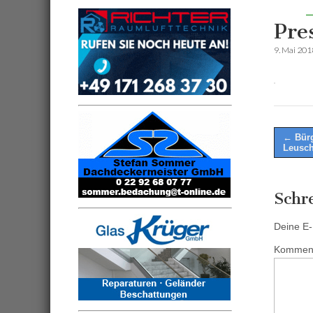
Pre
9. Mai 201
Post
← Bürg
Leusch
naviga
Schr
Deine E-M
Kommen