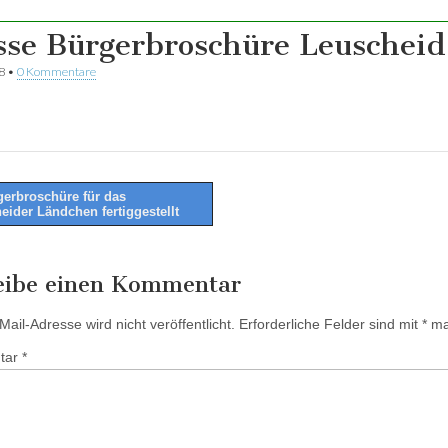
sse Bürgerbroschüre Leuscheid
8
•
0 Kommentare
erbroschüre für das
eider Ländchen fertiggestellt
tion
eibe einen Kommentar
ail-Adresse wird nicht veröffentlicht.
Erforderliche Felder sind mit
*
mar
tar
*