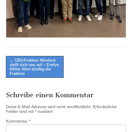
Post
← CDU-Fraktion Windeck
stellt sich neu auf – Evelyn
navigation
Höller führt künftig die
Fraktion
Schreibe einen Kommentar
Deine E-Mail-Adresse wird nicht veröffentlicht.
Erforderliche
Felder sind mit
*
markiert
Kommentar
*