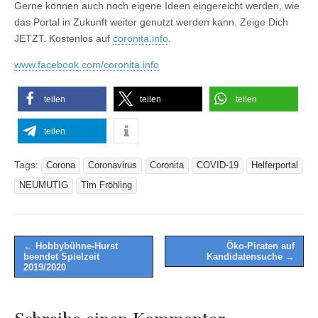
Gerne können auch noch eigene Ideen eingereicht werden, wie
das Portal in Zukunft weiter genutzt werden kann. Zeige Dich
JETZT. Kostenlos auf
coronita.info
.
www.facebook.com/coronita.info
teilen
teilen
teilen
teilen
Tags:
Corona
Coronavirus
Coronita
COVID-19
Helferportal
NEUMUTIG
Tim Fröhling
Post
← Hobbybühne-Hurst
Öko-Piraten auf
beendet Spielzeit
Kandidatensuche →
navigation
2019/2020