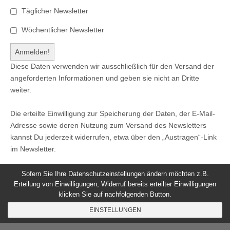
Täglicher Newsletter
Wöchentlicher Newsletter
Diese Daten verwenden wir ausschließlich für den Versand der
angeforderten Informationen und geben sie nicht an Dritte
weiter.
Die erteilte Einwilligung zur Speicherung der Daten, der E-Mail-
Adresse sowie deren Nutzung zum Versand des Newsletters
kannst Du jederzeit widerrufen, etwa über den „Austragen“-Link
im Newsletter.
Sofern Sie Ihre Datenschutzeinstellungen ändern möchten z.B.
Erteilung von Einwilligungen, Widerruf bereits erteilter Einwilligungen
klicken Sie auf nachfolgenden Button.
© 2026
Windeck24
-
Impressum
/
Datenschutzerklärung
/
EINSTELLUNGEN
Nutzungsbedingungen
Magazine Basic
created by
c.bavota
.