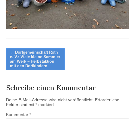
Post
← Dorfgemeinschaft Roth
e. V.: Viele kleine Sammler
navigation
am Werk – Herbstaktion
mit den Dorfkindern
Schreibe einen Kommentar
Deine E-Mail-Adresse wird nicht veröffentlicht.
Erforderliche
Felder sind mit
*
markiert
Kommentar
*