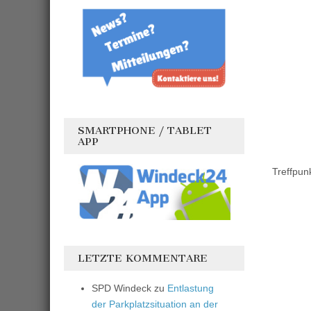
SMARTPHONE / TABLET
APP
Treffpun
LETZTE KOMMENTARE
SPD Windeck
zu
Entlastung
der Parkplatzsituation an der