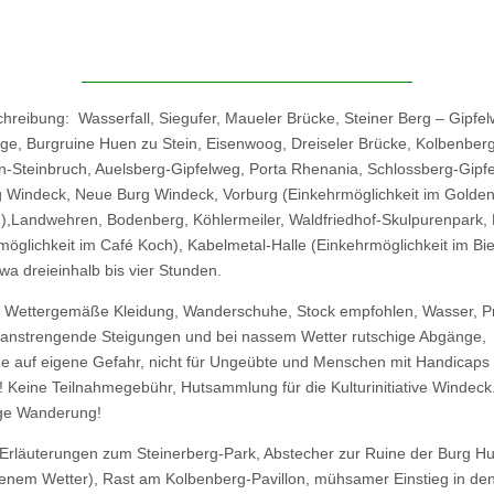
reibung: Wasserfall, Siegufer, Maueler Brücke, Steiner Berg – Gipfel
ge, Burgruine Huen zu Stein, Eisenwoog, Dreiseler Brücke, Kolbenberg
in-Steinbruch, Auelsberg-Gipfelweg, Porta Rhenania, Schlossberg-Gipf
g Windeck, Neue Burg Windeck, Vorburg (Einkehrmöglichkeit im Golde
),Landwehren, Bodenberg, Köhlermeiler, Waldfriedhof-Skulpurenpark,
möglichkeit im Café Koch), Kabelmetal-Halle (Einkehrmöglichkeit im Bie
wa dreieinhalb bis vier Stunden.
: Wettergemäße Kleidung, Wanderschuhe, Stock empfohlen, Wasser, Pr
 anstrengende Steigungen und bei nassem Wetter rutschige Abgänge,
e auf eigene Gefahr, nicht für Ungeübte und Menschen mit Handicaps
! Keine Teilnahmegebühr, Hutsammlung für die Kulturinitiative Windeck
ige Wanderung!
 Erläuterungen zum Steinerberg-Park, Abstecher zur Ruine der Burg H
kenem Wetter), Rast am Kolbenberg-Pavillon, mühsamer Einstieg in de