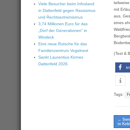
teilweis
Viele Besucher beim Infostand
mit Erlä
in Dattenfeld gegen Rassismus
aus, Ges
und Rechtsextremismus
eines eh
3,74 Millionen Euro für das
Waldfrie
„Dorf der Generationen“ in
Bergbest
Windeck
Bodenber
Eine neue Rutsche für das
Familienzentrum Vogelnest
(Text & B
Sankt Laurentius Kirmes
Dattenfeld 2026
te
Tags:
F
Post
← Seni
in Kob
naviga