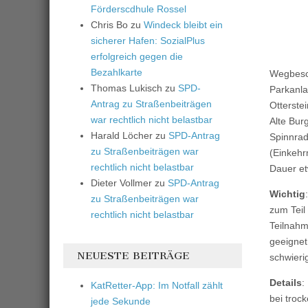
Förderscdhule Rossel
Chris Bo
zu
Windeck bleibt ein
sicherer Hafen: SozialPlus
erfolgreich gegen die
Bezahlkarte
Wegbesch
Thomas Lukisch
zu
SPD-
Parkanla
Antrag zu Straßenbeiträgen
Otterste
war rechtlich nicht belastbar
Alte Bur
Harald Löcher
zu
SPD-Antrag
Spinnrad
zu Straßenbeiträgen war
(Einkehr
rechtlich nicht belastbar
Dauer et
Dieter Vollmer
zu
SPD-Antrag
Wichtig
zu Straßenbeiträgen war
zum Teil
rechtlich nicht belastbar
Teilnahm
geeignet
NEUESTE BEITRÄGE
schwier
Details
:
KatRetter-App: Im Notfall zählt
bei troc
jede Sekunde