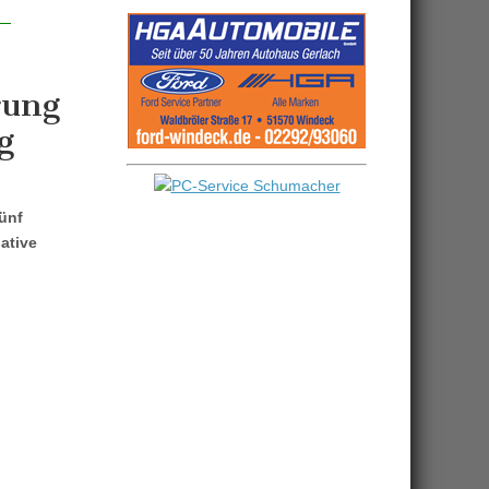
rung
g
ünf
ative