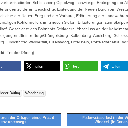
e verbarrikadierten Schlossberg-Gipfelweg, schwierige Ersteigung der A
uterungen zu deren Geschichte, Ersteigung der Neuen Burg vom West
chichte der Neuen Burg und der Vorburg, Erläuterung der Landwehre
emaligen Köhlermeilers im Griesen Siefen, Erläuterungen zum Skulpu
dhof, Geschichte des Bahnhofs Schladern, Abschluss an der Kabelmetal
eigungen: Steiner Berg/Grängelsberg, Kolbenberg, Auelsberg, Schloss
g. Einschnitte: Wasserfall, Eisenwoog, Otterstein, Porta Rhenania, Vor
ild: Frieder Döring)
ilen
teilen
teilen
teilen
rieder Döring
Wanderung
oren der Ortsgemeinde Pracht
Federweisserfest in der V
lenz unterwegs
Windeck (in Datten
tion