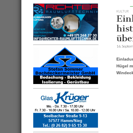
KULTUR
Ein
his
übe
16. Septe
Einladun
Hügel mi
Windeck