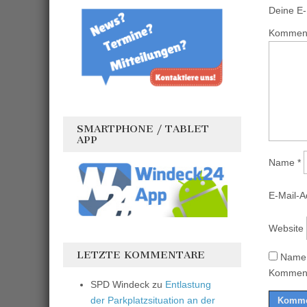
Deine E-M
Kommen
SMARTPHONE / TABLET
APP
Name
*
E-Mail-
Website
LETZTE KOMMENTARE
Name,
Komment
SPD Windeck
zu
Entlastung
der Parkplatzsituation an der