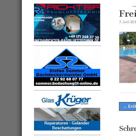
Fre
7. Juni 20
Post
← Eröf
naviga
Schr