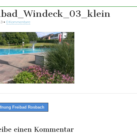
ibad_Windeck_03_klein
13
•
0 Kommentare
fnung Freibad Rosbach
tion
eibe einen Kommentar