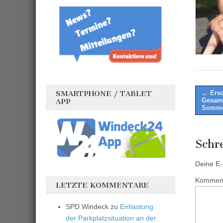
Post
← Ersc
SMARTPHONE / TABLET
Gesamt
APP
naviga
Somme
Schr
Deine E-M
Kommen
LETZTE KOMMENTARE
SPD Windeck
zu
Entlastung
der Parkplatzsituation an der