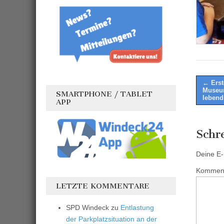
Post
← Erst
Museum
SMARTPHONE / TABLET
naviga
lebend
APP
Schr
Deine E-M
Kommen
LETZTE KOMMENTARE
SPD Windeck
zu
Entlastung
der Parkplatzsituation an der