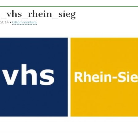
o_vhs_rhein_sieg
 2014
•
0 Kommentare