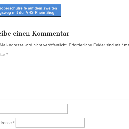
oberschulreife auf dem zweiten
gsweg mit der VHS Rhein-Sieg
tion
eibe einen Kommentar
ail-Adresse wird nicht veröffentlicht.
Erforderliche Felder sind mit
*
mar
tar
*
Adresse
*