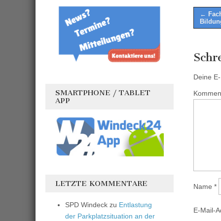
Post
← Fach
Bildun
naviga
Schr
Deine E-M
SMARTPHONE / TABLET
Kommen
APP
LETZTE KOMMENTARE
Name
*
SPD Windeck
zu
Entlastung
E-Mail-
der Parkplatzsituation an der