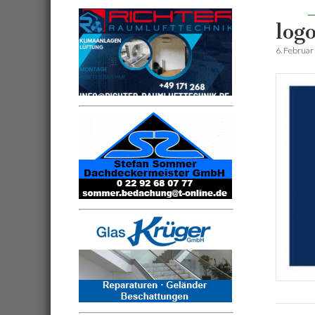
log
6. Februar