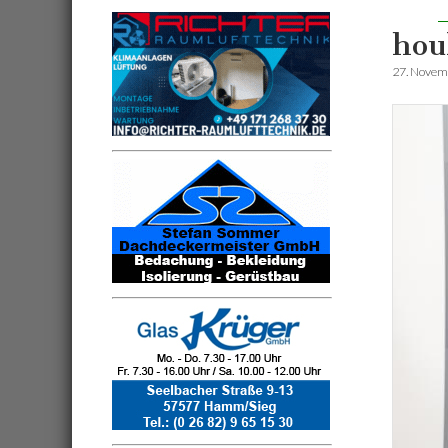
hou
27. Novem