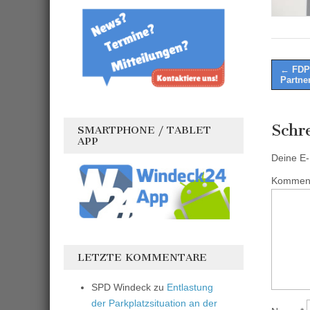
Post
← FDP 
Partner
naviga
Schr
SMARTPHONE / TABLET
APP
Deine E-M
Kommen
LETZTE KOMMENTARE
SPD Windeck
zu
Entlastung
der Parkplatzsituation an der