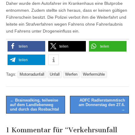
Daher wurde dem Autofahrer im Krankenhaus eine Blutprobe
entnommen. Zudem stellte sich heraus, dass er keinen gültigen
Führerschein besitzt. Die Polizei verbot ihm die Weiterfahrt und
leitete ein Strafverfahren wegen Fahrens ohne Fahrerlaubnis
und Fahrens unter Drogeneinfluss ein.
teilen
teilen
teilen
teilen
Tags:
Motorradunfall
Unfall
Werfen
Werfermühle
Post
← Brainwalking, teilweise
ADFC Radlerstammtisch
auf dem Landlebenweg
am Donnerstag den 27.6.
navigation
und durch das Rosbachtal
→
1 Kommentar für “
Verkehrsunfall