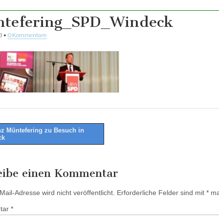
tefering_SPD_Windeck
3
•
0 Kommentare
z Müntefering zu Besuch in
ck
tion
eibe einen Kommentar
ail-Adresse wird nicht veröffentlicht.
Erforderliche Felder sind mit
*
mar
tar
*