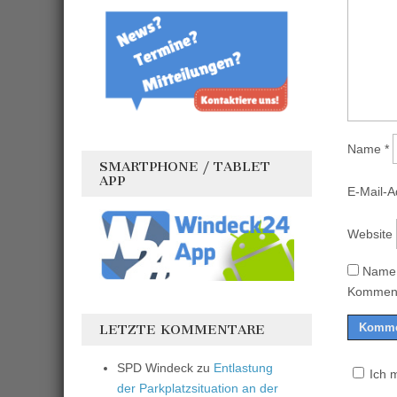
Name
*
SMARTPHONE / TABLET
APP
E-Mail-
Website
Name,
Komment
LETZTE KOMMENTARE
SPD Windeck
zu
Entlastung
Ich 
der Parkplatzsituation an der