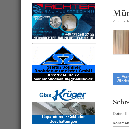
Mün
2. Juli 201
Post
← Fran
Winde
naviga
Schr
Deine E-M
Kommen