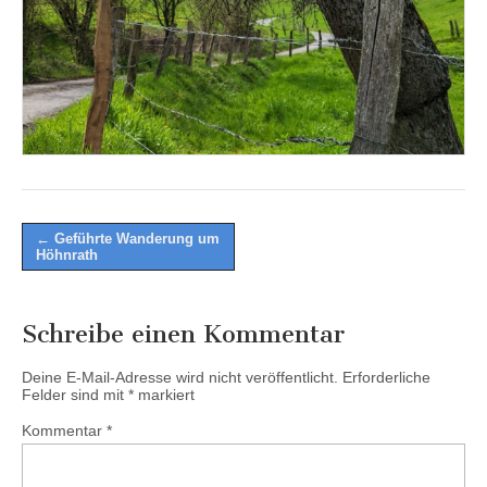
Post
←
Geführte Wanderung um
Höhnrath
navigation
Schreibe einen Kommentar
Deine E-Mail-Adresse wird nicht veröffentlicht.
Erforderliche
Felder sind mit
*
markiert
Kommentar
*