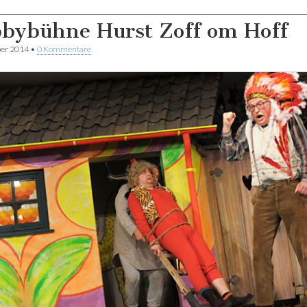
bybühne Hurst Zoff om Hoff
er 2014
•
0 Kommentare