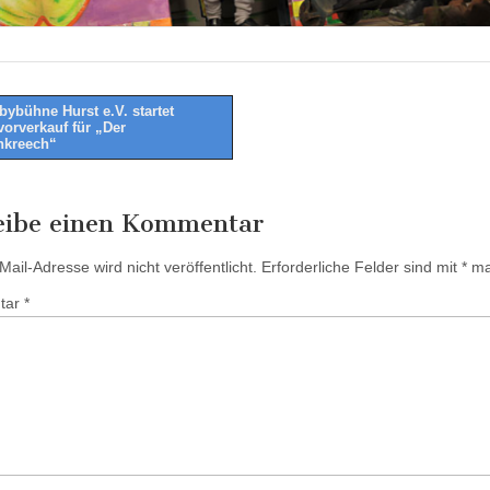
ybühne Hurst e.V. startet
vorverkauf für „Der
tion
nkreech“
eibe einen Kommentar
ail-Adresse wird nicht veröffentlicht.
Erforderliche Felder sind mit
*
mar
tar
*