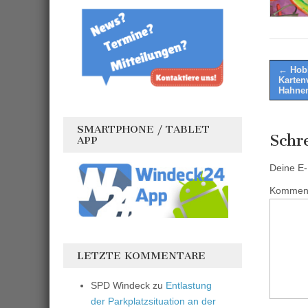
Post
← Hobb
Karten
naviga
Hahne
SMARTPHONE / TABLET
Schr
APP
Deine E-M
Kommen
LETZTE KOMMENTARE
SPD Windeck
zu
Entlastung
der Parkplatzsituation an der