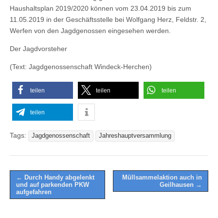
Haushaltsplan 2019/2020 können vom 23.04.2019 bis zum
11.05.2019 in der Geschäftsstelle bei Wolfgang Herz, Feldstr. 2,
Werfen von den Jagdgenossen eingesehen werden.
Der Jagdvorsteher
(Text: Jagdgenossenschaft Windeck-Herchen)
teilen
teilen
teilen
teilen
Tags:
Jagdgenossenschaft
Jahreshauptversammlung
Post
← Durch Handy abgelenkt
Müllsammelaktion auch in
und auf parkenden PKW
Geilhausen →
navigation
aufgefahren