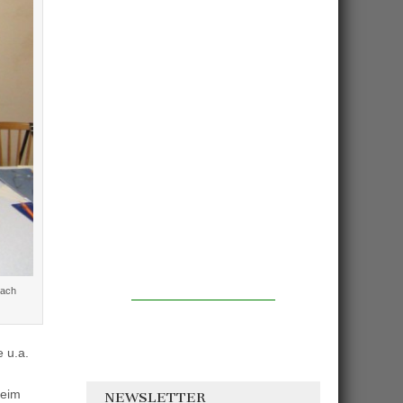
bach
 u.a.
beim
NEWSLETTER