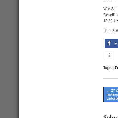
Wer Spaß
Gesellig
18.00 Uh
(Text & B
te
Tags:
F
Post
← 27-j
mehrer
naviga
Unters
Schr