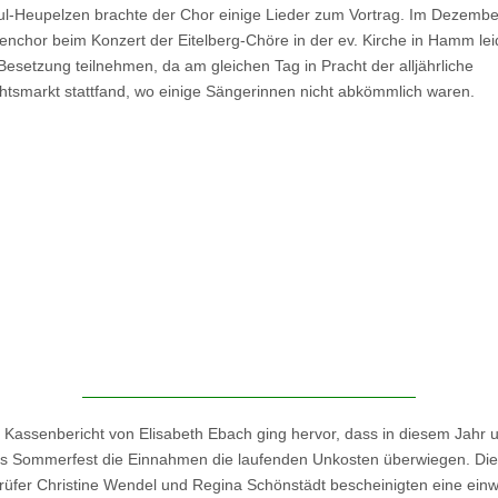
-Heupelzen brachte der Chor einige Lieder zum Vortrag. Im Dezembe
enchor beim Konzert der Eitelberg-Chöre in der ev. Kirche in Hamm lei
r Besetzung teilnehmen, da am gleichen Tag in Pracht der alljährliche
tsmarkt stattfand, wo einige Sängerinnen nicht abkömmlich waren.
Kassenbericht von Elisabeth Ebach ging hervor, dass in diesem Jahr u
s Sommerfest die Einnahmen die laufenden Unkosten überwiegen. Die
üfer Christine Wendel und Regina Schönstädt bescheinigten eine einw