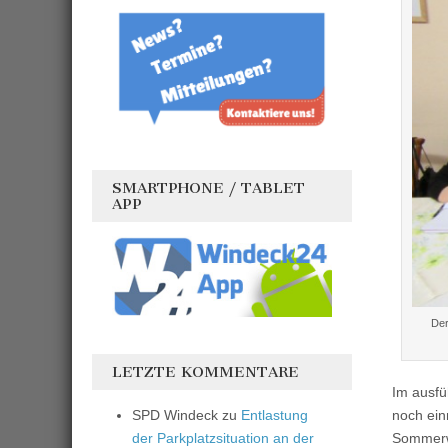
SMARTPHONE / TABLET
APP
Der
LETZTE KOMMENTARE
Im ausfü
SPD Windeck
zu
Entlastung
noch ein
der Parkplatzsituation an der
Sommerwe