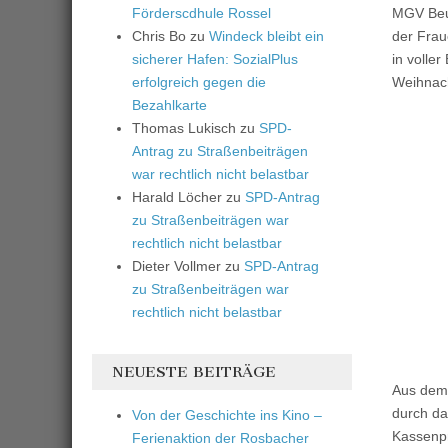
Förderscdhule Rossel
MGV Beul
Chris Bo
zu
Windeck bleibt ein
der Frau
sicherer Hafen: SozialPlus
in volle
erfolgreich gegen die
Weihnach
Bezahlkarte
Thomas Lukisch
zu
SPD-
Antrag zu Straßenbeiträgen
war rechtlich nicht belastbar
Harald Löcher
zu
SPD-Antrag
zu Straßenbeiträgen war
rechtlich nicht belastbar
Dieter Vollmer
zu
SPD-Antrag
zu Straßenbeiträgen war
rechtlich nicht belastbar
NEUESTE BEITRÄGE
Aus dem 
durch da
Von der Geschichte ins Kino –
Kassenpr
Ferienaktion der Rosbacher