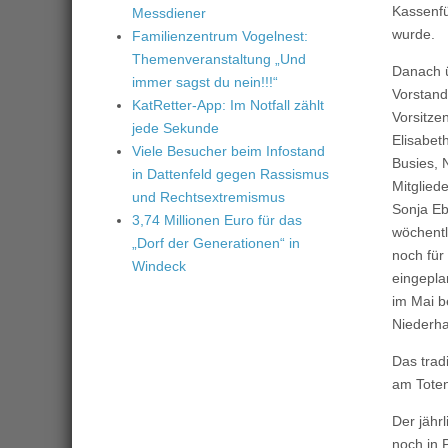
Kassenfü
Messdiener
wurde.
Familienzentrum Vogelnest:
Themenveranstaltung „Und
Danach ü
immer sagst du nein!!!“
Vorstand
KatRetter-App: Im Notfall zählt
Vorsitze
jede Sekunde
Elisabet
Viele Besucher beim Infostand
Busies, 
in Dattenfeld gegen Rassismus
Mitglied
und Rechtsextremismus
Sonja Eb
3,74 Millionen Euro für das
wöchentl
„Dorf der Generationen“ in
noch für
Windeck
eingepla
im Mai b
Niederha
Das trad
am Toten
Der jährl
noch in 