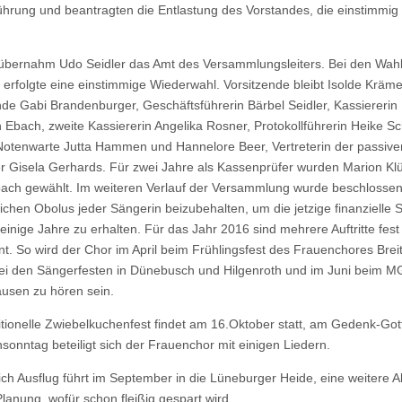
hrung und beantragten die Entlastung des Vorstandes, die einstimmig
bernahm Udo Seidler das Amt des Versammlungsleiters. Bei den Wah
 erfolgte eine einstimmige Wiederwahl. Vorsitzende bleibt Isolde Kräme
nde Gabi Brandenburger, Geschäftsführerin Bärbel Seidler, Kassiererin
h Ebach, zweite Kassiererin Angelika Rosner, Protokollführerin Heike Sc
Notenwarte Jutta Hammen und Hannelore Beer, Vertreterin der passive
er Gisela Gerhards. Für zwei Jahre als Kassenprüfer wurden Marion Kl
ach gewählt. Im weiteren Verlauf der Versammlung wurde beschlossen
ichen Obolus jeder Sängerin beizubehalten, um die jetzige finanzielle S
 einige Jahre zu erhalten. Für das Jahr 2016 sind mehrere Auftritte fest
nt. So wird der Chor im April beim Frühlingsfest des Frauenchores Breit
ei den Sängerfesten in Dünebusch und Hilgenroth und im Juni beim 
usen zu hören sein.
itionelle Zwiebelkuchenfest findet am 16.Oktober statt, am Gedenk-Got
sonntag beteiligt sich der Frauenchor mit einigen Liedern.
ich Ausflug führt im September in die Lüneburger Heide, eine weitere Akt
Planung, wofür schon fleißig gespart wird.