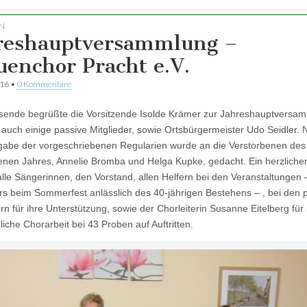
N
reshauptversammlung –
uenchor Pracht e.V.
016
•
0 Kommentare
ende begrüßte die Vorsitzende Isolde Krämer zur Jahreshauptversa
 auch einige passive Mitglieder, sowie Ortsbürgermeister Udo Seidler. 
abe der vorgeschriebenen Regularien wurde an die Verstorbenen des
nen Jahres, Annelie Bromba und Helga Kupke, gedacht. Ein herzliche
alle Sängerinnen, den Vorstand, allen Helfern bei den Veranstaltungen 
s beim Sommerfest anlässlich des 40-jährigen Bestehens – , bei den 
rn für ihre Unterstützung, sowie der Chorleiterin Susanne Eitelberg für 
iche Chorarbeit bei 43 Proben auf Auftritten.