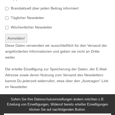
Brandaktuell über jeden Beitrag informiert
Täglicher Newsletter
Wöchentlicher Newsletter
Diese Daten verwenden wir ausschließlich für den Versand der
angeforderten Informationen und geben sie nicht an Dritte
weiter.
Die erteilte Einwilligung zur Speicherung der Daten, der E-Mail-
Adresse sowie deren Nutzung zum Versand des Newsletters
kannst Du jederzeit widerrufen, etwa über den „Austragen“-Link
im Newsletter.
Sofern Sie Ihre Datenschutzeinstellungen ändern möchten z.B.
Erteilung von Einwilligungen, Widerruf bereits erteilter Einwilligungen
klicken Sie auf nachfolgenden Button.
© 2026
Windeck24
-
Impressum
/
Datenschutzerklärung
/