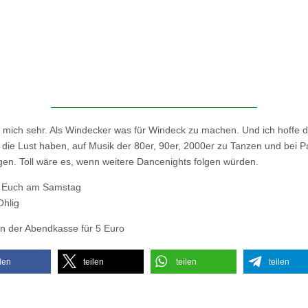
e mich sehr. Als Windecker was für Windeck zu machen. Und ich hoffe d
ie Lust haben, auf Musik der 80er, 90er, 2000er zu Tanzen und bei Pa
gen. Toll wäre es, wenn weitere Dancenights folgen würden.
e Euch am Samstag
hlig
an der Abendkasse für 5 Euro
ilen
teilen
teilen
teilen