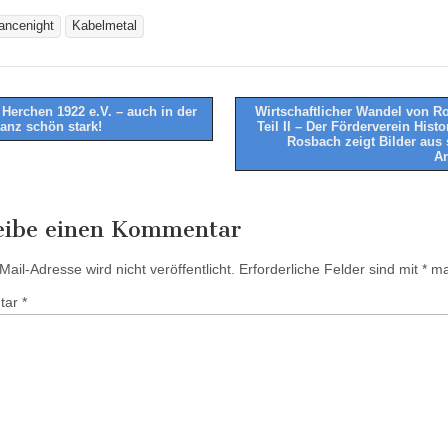
ancenight
Kabelmetal
Herchen 1922 e.V. – auch in der
Wirtschaftlicher Wandel von R
ganz schön stark!
Teil II – Der Förderverein Hist
tion
Rosbach zeigt Bilder aus
A
eibe einen Kommentar
ail-Adresse wird nicht veröffentlicht.
Erforderliche Felder sind mit
*
mar
tar
*