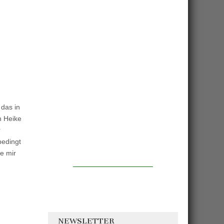
 das in
n Heike
r
bedingt
e mir
NEWSLETTER