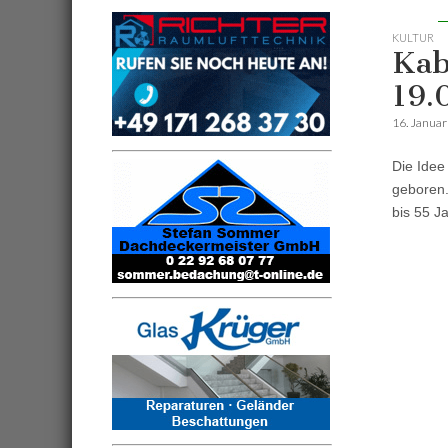
KULTUR
Kab
19.
16. Janua
Die Idee
geboren.
bis 55 J