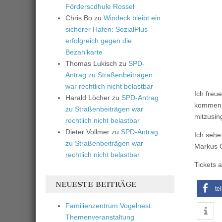
Förderscdhule Rossel
Chris Bo
zu
Windeck bleibt ein
sicherer Hafen: SozialPlus
erfolgreich gegen die
Bezahlkarte
Thomas Lukisch
zu
SPD-
Antrag zu Straßenbeiträgen
war rechtlich nicht belastbar
Ich freu
Harald Löcher
zu
SPD-Antrag
kommen d
zu Straßenbeiträgen war
mitzusin
rechtlich nicht belastbar
Dieter Vollmer
zu
SPD-Antrag
Ich seh
zu Straßenbeiträgen war
Markus O
rechtlich nicht belastbar
Tickets 
NEUESTE BEITRÄGE
te
Familienzentrum Vogelnest:
Themenveranstaltung