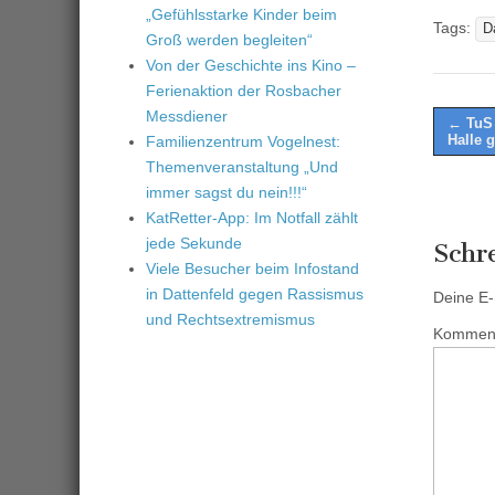
„Gefühlsstarke Kinder beim
Tags:
D
Groß werden begleiten“
Von der Geschichte ins Kino –
Ferienaktion der Rosbacher
Messdiener
Post
← TuS 
Halle 
Familienzentrum Vogelnest:
naviga
Themenveranstaltung „Und
immer sagst du nein!!!“
KatRetter-App: Im Notfall zählt
jede Sekunde
Schr
Viele Besucher beim Infostand
in Dattenfeld gegen Rassismus
Deine E-M
und Rechtsextremismus
Kommen