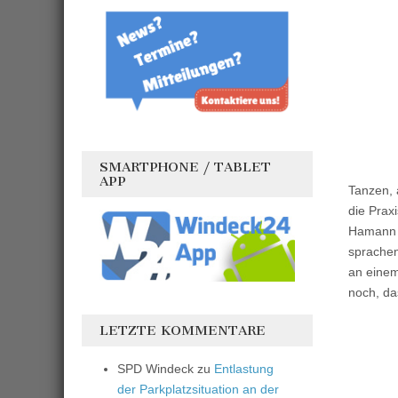
SMARTPHONE / TABLET
APP
Tanzen, 
die Prax
Hamann u
sprachen
an einem
noch, da
LETZTE KOMMENTARE
SPD Windeck
zu
Entlastung
der Parkplatzsituation an der