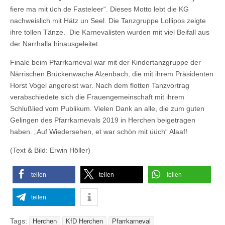
fiere ma mit üch de Fasteleer“. Dieses Motto lebt die KG
nachweislich mit Hätz un Seel. Die Tanzgruppe Lollipos zeigte
ihre tollen Tänze. Die Karnevalisten wurden mit viel Beifall aus
der Narrhalla hinausgeleitet.
Finale beim Pfarrkarneval war mit der Kindertanzgruppe der
Närrischen Brückenwache Alzenbach, die mit ihrem Präsidenten
Horst Vogel angereist war. Nach dem flotten Tanzvortrag
verabschiedete sich die Frauengemeinschaft mit ihrem
Schlußlied vom Publikum. Vielen Dank an alle, die zum guten
Gelingen des Pfarrkarnevals 2019 in Herchen beigetragen
haben. „Auf Wiedersehen, et war schön mit üüch“ Alaaf!
(Text & Bild: Erwin Höller)
teilen
teilen
teilen
teilen
Tags:
Herchen
KfD Herchen
Pfarrkarneval