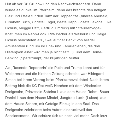
Hut ab vor Dr. Grunow und den Nachwuchsrednern. Dann
wurde es dunkel im Pfarrheim, denn das brachte den nötigen
Flair und Effekt für den Tanz der Hoppeditze (Andrea Aberfeld,
Elisabeth Büch, Christel Engel, Beate Happ, Josefa Jakobs, Elke
Lichius, Meggie Patt, Gertrud Timreck) mit Straußenvogel-
Kostümen im Neon-Look. Rita Becker als Walkerin und Helga
Lichius berichteten als „Zwei auf der Bank“ von allerlei
Amüsantem rund um ihr Ehe- und Familienleben, die drei
Diäten(von einer wird man ja nicht satt…) und dem Home-
Banking (Sparstrumpf) der 80jährigen Mutter.
Als „Rasende Reporterin“ die Putin und Trump kennt und für
Weltpresse und die Kirchen-Zeitung schreibt, war Hildegard
Simon bei ihrem Vortrag beim Pfarrkarneval dabei. Nach ihrem
Beitrag hielt die KG Rot-weiß Herchen mit dem Windecker
Dreigestirn, Prinzessin Sabrina I. aus dem Hause Rohm, Bauer
Daniel I. aus dem Hause Mindel, Jungfrau Lucie (Lukas) aus
dem Hause Schorn, mit Gefolge Einzug in den Saal. Das
Dreigestirn zelebrierte beim Auftritt eindrucksvoll das
Sessionsmotto „Wir schütze üch un noch viel mehr. Doch jetzt