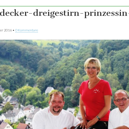
decker-dreigestirn-prinzessin
er 2016
•
0 Kommentare