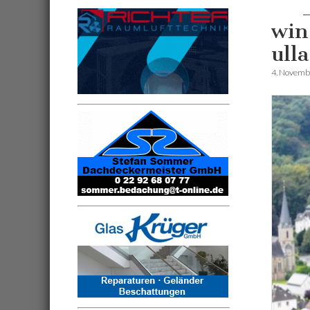
win
ulla
4. Novemb