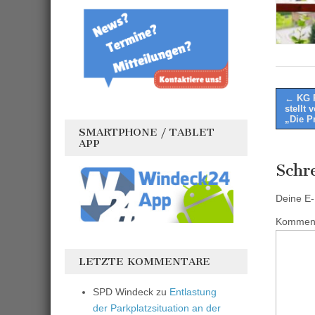
Post
← KG R
stellt 
naviga
„Die P
SMARTPHONE / TABLET
APP
Schr
Deine E-M
Kommen
LETZTE KOMMENTARE
SPD Windeck
zu
Entlastung
der Parkplatzsituation an der