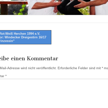
ot-Weiß Herchen 1994 e.V.
vor: Windecker Dreigestirn 16/17
tion
rinzessin“
eibe einen Kommentar
ail-Adresse wird nicht veröffentlicht.
Erforderliche Felder sind mit
*
mar
tar
*