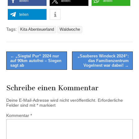
teilen
teilen
teilen
teilen
Tags:
Kita Abenteuerland
Waldwoche
Post
← „Siegtal Pur“ 2024 nur
„Sauberes Windeck 2024“:
auf 90km autofrei – Siegen
das Familienzentrum
navigation
sagt ab
Vogelnest war dabei! →
Schreibe einen Kommentar
Deine E-Mail-Adresse wird nicht veröffentlicht.
Erforderliche
Felder sind mit
*
markiert
Kommentar
*